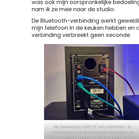
was ook mijn oorspronkelijke bedoelin
nam ik ze mee naar de studio.
De Bluetooth-verbinding werkt geweldi
mijn telefoon in de keuken hebben en 
verbinding verbreekt geen seconde.
De Swissonic A204 BT van achteren: 2x
cinchbussen, 2x 6,3mm jack ingangen en
de aansluiting op de rechter luidspreker.