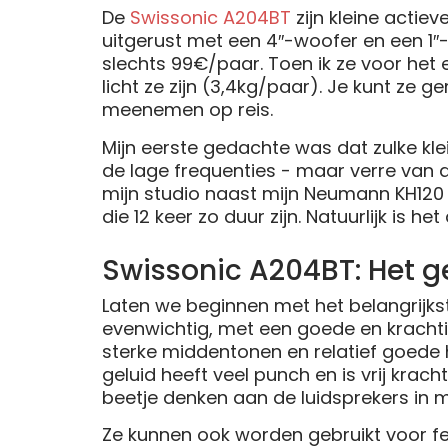
De
Swissonic A204BT
zijn kleine actie
uitgerust met een 4″-woofer en een 1″-tw
slechts 99€/paar. Toen ik ze voor het 
licht ze zijn (3,4kg/paar). Je kunt ze g
meenemen op reis.
Mijn eerste gedachte was dat zulke klei
de lage frequenties - maar verre van da
mijn studio naast mijn Neumann KH120
die 12 keer zo duur zijn. Natuurlijk is 
Swissonic A204BT: Het g
Laten we beginnen met het belangrijkste
evenwichtig, met een goede en krachti
sterke middentonen en relatief goede 
geluid heeft veel punch en is vrij kra
beetje denken aan de luidsprekers in m
Ze kunnen ook worden gebruikt voor 