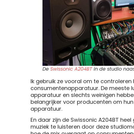
De
Swissonic A204BT
in de studio naas
Ik gebruik ze vooral om te controleren 
consumentenapparatuur. De meeste lui
apparatuur en slechts weinigen hebben
belangrijker voor producenten om hu
apparatuur.
En daar zijn de Swissonic A204BT heel
muziek te luisteren door deze studiom
hoe de mix overgaat op consumentens