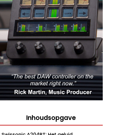
Inhoudsopgave
Swissonic A204BT: Het geluid