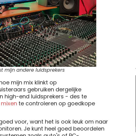
t mijn andere luidsprekers
hoe mijn mix klinkt op
steraars gebruiken dergelijke
 high-end luidsprekers - des te
n
mixen
te controleren op goedkope
 goed voor, want het is ook leuk om naar
onitoren. Je kunt heel goed beoordelen
ystemen zoals auto's of PC-