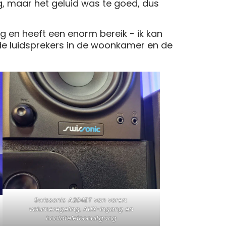
g, maar het geluid was te goed, dus
g en heeft een enorm bereik - ik kan
de luidsprekers in de woonkamer en de
Swissonic A204BT van voren:
volumeregeling, AUX-ingang en
hoofdtelefoonuitgang