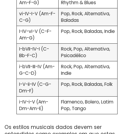
Am-F-G)
Rhythm & Blues
vi-IV-I-V (Am-F-
Pop, Rock, Alternativa,
C-G)
Baladas
I-IV-vi-V (C-F-
Pop, Rock, Baladas, Indie
Am-G)
I-bVII-IV-I (C-
Rock, Pop, Alternativa,
Bb-F-C)
Psicadélico
i-bVII-III-IV (Am-
Rock, Pop, Alternativa,
G-C-D)
Indie
I-V-ii-IV (C-G-
Pop, Rock, Baladas, Folk
Dm-F)
i-IV-i-V (Am-
Flamenco, Bolero, Latim
Dm-Am-E)
Pop, Tango
Os estilos musicais dados devem ser
entendidos como exemplos em que estas