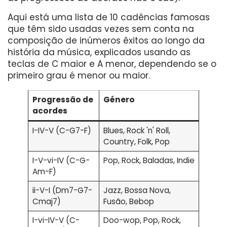
Aqui está uma lista de 10 cadências famosas
que têm sido usadas vezes sem conta na
composição de inúmeros êxitos ao longo da
história da música, explicados usando as
teclas de C maior e A menor, dependendo se o
primeiro grau é menor ou maior.
Progressão de
Género
acordes
I-IV-V (C-G7-F)
Blues, Rock 'n' Roll,
Country, Folk, Pop
I-V-vi-IV (C-G-
Pop, Rock, Baladas, Indie
Am-F)
ii-V-I (Dm7-G7-
Jazz, Bossa Nova,
Cmaj7)
Fusão, Bebop
I-vi-IV-V (C-
Doo-wop, Pop, Rock,