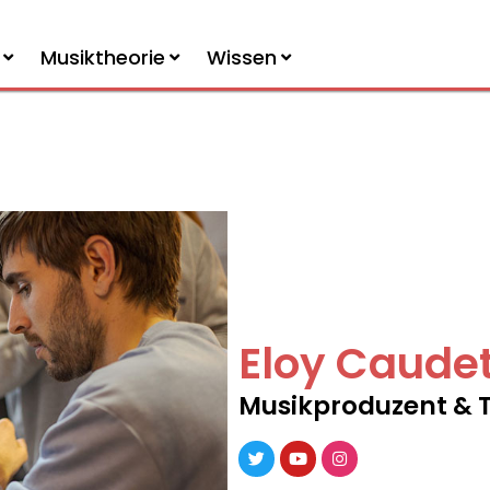
Musiktheorie
Wissen
Eloy Caude
Musikproduzent & 